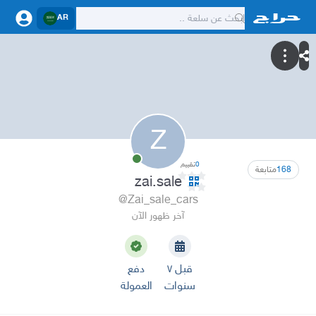
AR
Z
0
تقييم
168
متابعة
zai.sale
@Zai_sale_cars
آخر ظهور الآن
قبل ٧
دفع
سنوات
العمولة