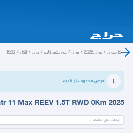
كل_حراج
/
سيل 2025
/
سيل
/
حراج السيارات
/
حراج
/
الكل
/
BYD
العرض محذوف او قديم.
2025 Avatr 11 Max REEV 1.5T RWD 0Km