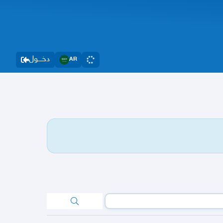
دخــــول
AR