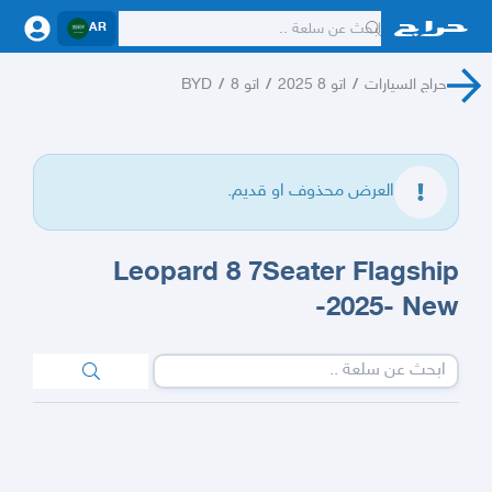
AR
حراج السيارات
/
اتو 8 2025
/
اتو 8
/
BYD
العرض محذوف او قديم.
Leopard 8 7Seater Flagship
-2025- New