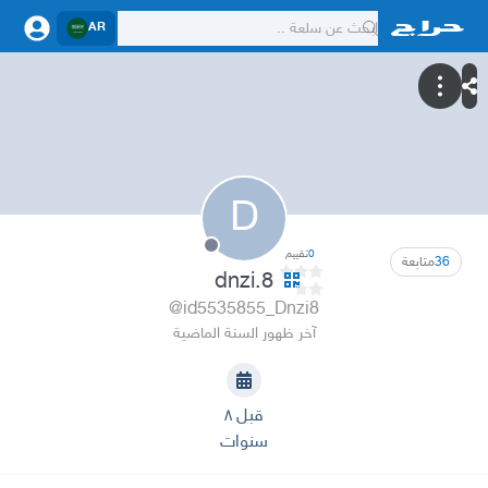
AR
D
0
تقييم
36
متابعة
dnzi.8
@id5535855_Dnzi8
آخر ظهور السنة الماضية
قبل ٨
سنوات