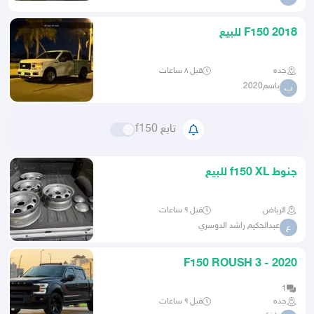
F150 2018 للبيع
جده
قبل ٨ ساعات
باسم2020
ب
تابع f150
جنوط f150 XL للبيع
الرياض
قبل ٩ ساعات
عبدالحكيم راشد الدوسري
ع
F150 ROUSH 3 - 2020
1
جده
قبل ٩ ساعات