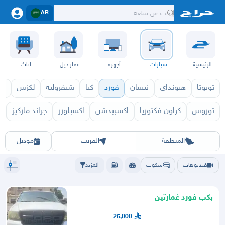
AR
الرئيسية
سيارات
أجهزة
عقار ديل
اثاث
تويوتا
هيونداي
نيسان
فورد
كيا
شيفروليه
لكزس
قط
توروس
كراون فكتوريا
اكسبيدشن
اكسبلورر
جراند ماركيز
م
0 1971
f150 1970
الرياض
الشرقيه
جده
مكه
ينبع
حفر الباطن
المدينة
الطايف
تبوك
القصيم
حائل
أبها
عسير
الباحة
جي
المنطقة
القريب
موديل
فيديوهات
سكوب
المزيد
بكب فورد غمارتين
25,000