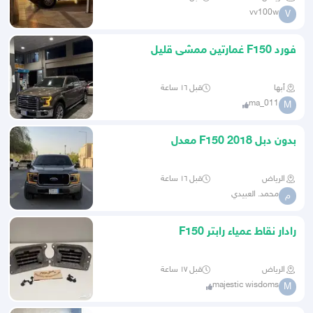
vv100w
V
فورد F150 غمارتين ممشى قليل
أبها
قبل ١٦ ساعة
ma_011
M
بدون دبل F150 2018 معدل
الرياض
قبل ١٦ ساعة
محمد. العبيدي
م
رادار نقاط عمياء رابتر F150
الرياض
قبل ١٧ ساعة
majestic wisdoms
M