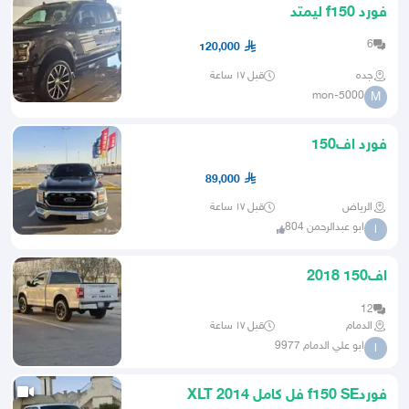
فورد f150 ليمتد
6
120,000
جده
قبل ١٧ ساعة
mon-5000
M
فورد اف150
89,000
الرياض
قبل ١٧ ساعة
ابو عبدالرحمن 804
ا
اف150 2018
12
الدمام
قبل ١٧ ساعة
ابو علي الدمام 9977
ا
فوردf150 SE فل كامل XLT 2014