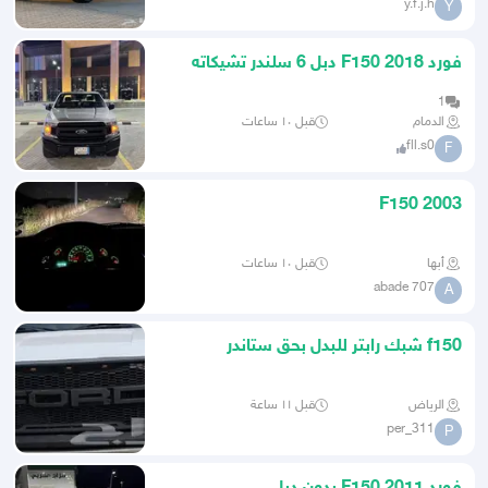
y.f.j.h
Y
فورد F150 2018 دبل 6 سلندر تشيكاته
وكاله سعودي
1
الدمام
قبل ١٠ ساعات
fll.s0
F
F150 2003
أبها
قبل ١٠ ساعات
abade 707
A
f150 شبك رابتر للبدل بحق ستاندر
الرياض
قبل ١١ ساعة
per_311
P