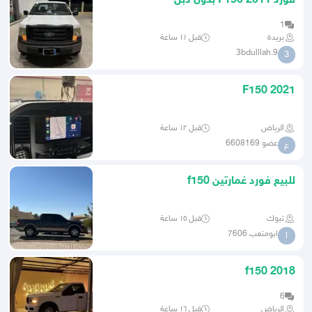
فورد 2011 F150 بدون دبل
1
بريدة
قبل ١١ ساعة
3bdulllah.9
3
F150 2021
الرياض
قبل ١٢ ساعة
عضو 6608169
ع
للبيع فورد غمارتين f150
تبوك
قبل ١٥ ساعة
ابومتعب 7606
ا
f150 2018
6
الرياض
قبل ١٦ ساعة