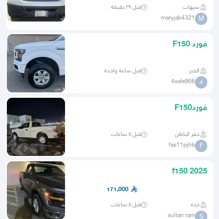
سيهات
قبل ٣٩ دقيقة
maryjab4321
M
فورد F150
الخبر
قبل ساعة واحدة
4sale966
4
فوردF150
حفر الباطن
قبل ٥ ساعات
fas11pjhb
F
f150 2025
171,000
جده
قبل ٥ ساعات
sultan ram
S