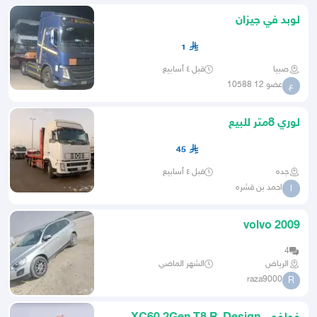
لوبد في جيزان
1
صبيا
قبل ٤ أسابيع
عضو 12 10588
ع
لوري 8متر للبيع
45
جده
قبل ٤ أسابيع
احمد بن قشره
ا
volvo 2009
4
الرياض
الشهر الماضي
raza9000
R