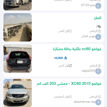
المدينة
قبل ٤ ساعات
عضو 32120
ع
الملز
2
الرياض
أول أمس
مهدي العتال
م
فولفو xc60 عائلية بحالة ممتازة
18,000
الرياض
أول أمس
eagle2050
E
فولفو XC60 2010 - ممشى 203 ألف كم
- بحالة ممتازة
الرياض
قبل أسبوعين
abdulrahman eqr
A