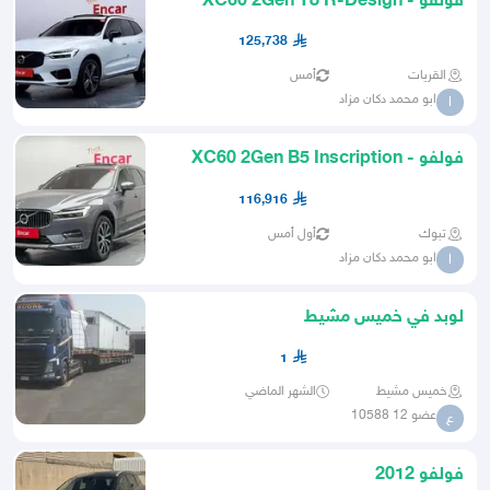
فولفو - XC60 2Gen T8 R-Design
125,738
القريات
أمس
ابو محمد دكان مزاد
ا
فولفو - XC60 2Gen B5 Inscription
116,916
تبوك
أول أمس
ابو محمد دكان مزاد
ا
لوبد في خميس مشيط
1
خميس مشيط
الشهر الماضي
عضو 12 10588
ع
فولفو 2012