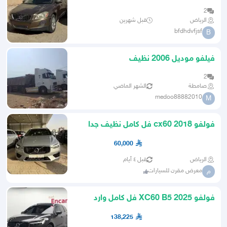
2
الرياض
قبل شهرين
bfdhdvfjsf
B
فيلفو موديل 2006 نظيف
2
صامطة
الشهر الماضي
medoo88882010
M
فولفو 2018 cx60 فل كامل نظيف جدا
الفئة الرياضية
60,000
الرياض
قبل ٤ أيام
معرض مقرن للسيارات
م
فولفو XC60 B5 2025 فل كامل وارد
كوريا
138,225