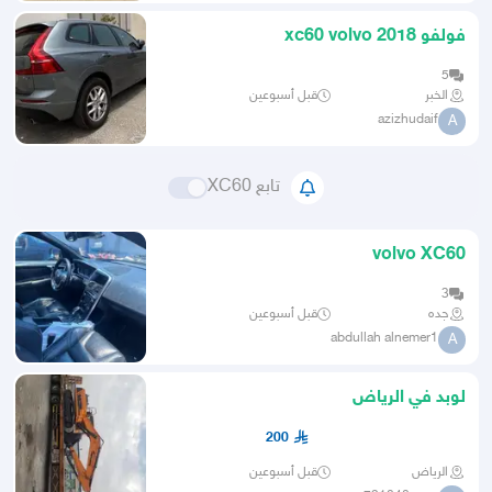
فولفو 2018 xc60 volvo
5
الخبر
قبل أسبوعين
azizhudaif
A
تابع XC60
volvo XC60
3
جده
قبل أسبوعين
abdullah alnemer1
A
لوبد في الرياض
200
الرياض
قبل أسبوعين