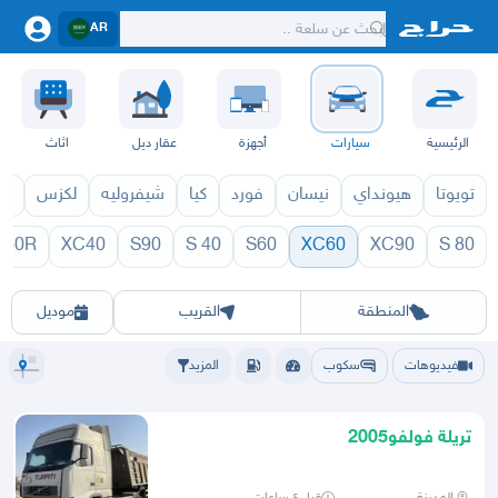
AR
الرئيسية
سيارات
أجهزة
عقار ديل
اثاث
تويوتا
هيونداي
نيسان
فورد
كيا
شيفروليه
لكزس
قط
 60R
XC40
S90
S 40
S60
XC60
XC90
S 80
 1971
XC60 1970
الرياض
الشرقيه
جده
مكه
ينبع
حفر الباطن
المدينة
الطايف
تبوك
القصيم
حائل
أبها
عسير
الباحة
جي
المنطقة
القريب
موديل
فيديوهات
سكوب
المزيد
تريلة فولفو2005