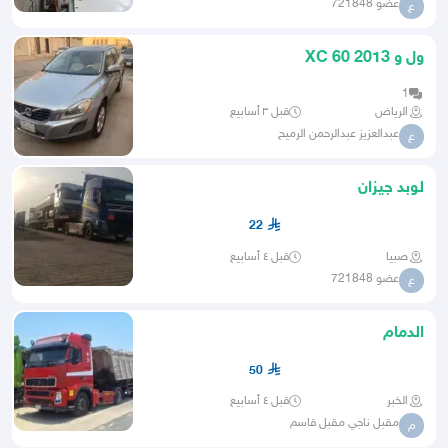
عضو 721848
ع
ول و 2013 XC 60
1
الرياض
قبل ٣ أسابيع
عبدالعزيز عبدالرحمن الرميح
ع
لوبد جيزان
22
صبيا
قبل ٤ أسابيع
عضو 721848
ع
الدمام
50
الخبر
قبل ٤ أسابيع
مقبل ناجي مقبل قاسم
م