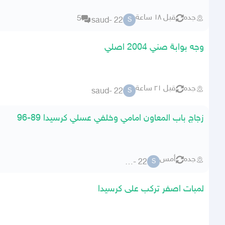
جده
قبل ١٨ ساعة
5
saud- 22
S
وجه بوابة صني 2004 اصلي
جده
قبل ٢١ ساعة
saud- 22
S
زجاج باب المعاون امامي وخلفي عسلي كرسيدا 89-96
جده
أمس
saud- 22
S
لمبات اصفر تركب على كرسيدا