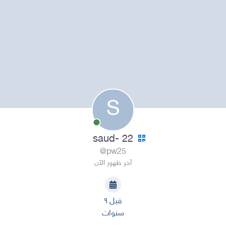
S
saud- 22
@pw25
آخر ظهور الآن
قبل ٩
سنوات