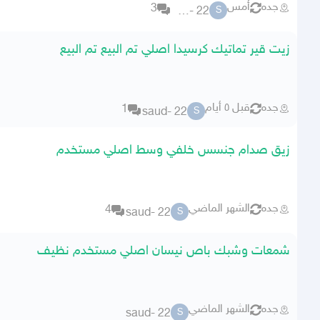
جده
أمس
3
saud- 22
S
زيت قير تماتيك كرسيدا اصلي تم البيع تم البيع
جده
قبل ٥ أيام
1
saud- 22
S
زيق صدام جنسس خلفي وسط اصلي مستخدم
جده
الشهر الماضي
4
saud- 22
S
شمعات وشبك باص نيسان اصلي مستخدم نظيف
جده
الشهر الماضي
saud- 22
S