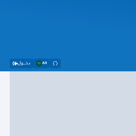
دخــــول
AR