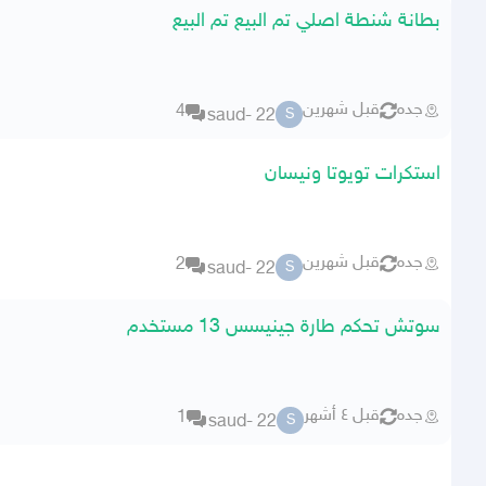
بطانة شنطة اصلي تم البيع تم البيع
جده
قبل شهرين
4
saud- 22
S
استكرات تويوتا ونيسان
جده
قبل شهرين
2
saud- 22
S
سوتش تحكم طارة جينيسس 13 مستخدم
جده
قبل ٤ أشهر
1
saud- 22
S