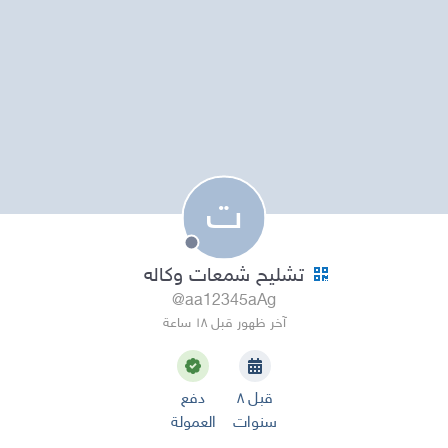
ت
تشليح شمعات وكاله
@aa12345aAg
آخر ظهور قبل ١٨ ساعة
قبل ٨
دفع
سنوات
العمولة