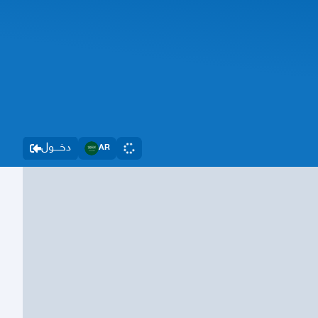
دخــــول
AR