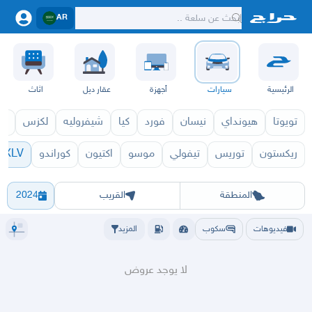
AR
الرئيسية
سيارات
أجهزة
عقار ديل
اثاث
تويوتا
هيونداي
نيسان
فورد
كيا
شيفروليه
لكزس
قط
ريكستون
توريس
تيفولي
موسو
اكتيون
كوراندو
XLV
971
XLV 1970
الرياض
الشرقيه
جده
مكه
ينبع
حفر الباطن
المدينة
الطايف
تبوك
القصيم
حائل
أبها
عسير
الباحة
جي
المنطقة
القريب
2024
فيديوهات
سكوب
المزيد
لا يوجد عروض