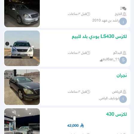
2
الخرج
قبل ٣ ساعات
راشد بن فهد 2010
ر
لكزس LS430 بودي بلد للبيع
البدائع
قبل ٣ ساعات
sul6an_11
S
نجران
الرياض
قبل ٣ ساعات
ابونايف اليامي
ا
لكزس 430
42,000