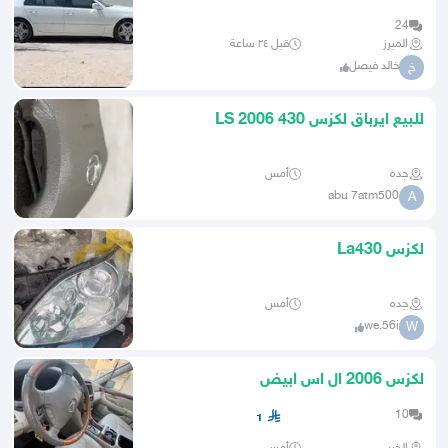
24
المبرز
قبل ٢٤ ساعة
خالد فيصل
خ
للبيع ايرباق لكزس 430 LS 2006
جده
أمس
abu 7atm500
A
لكزس La430
جده
أمس
we.56i
W
لكزس 2006 ال اس ابيض
10
1