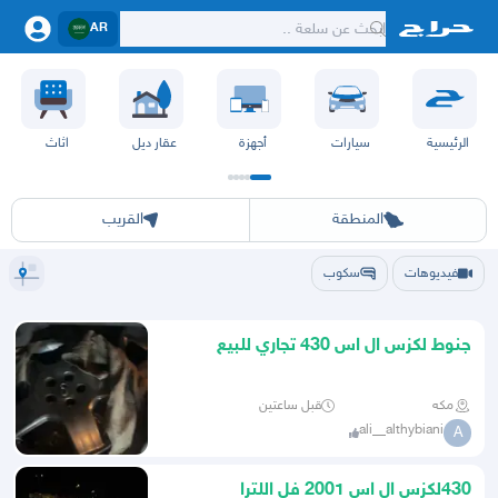
AR
الرئيسية
سيارات
أجهزة
عقار ديل
اثاث
الرياض
الشرقيه
جده
مكه
ينبع
حفر الباطن
المدينة
الطايف
تبوك
القصيم
حائل
أبها
عسير
الباحة
جي
المنطقة
القريب
فيديوهات
سكوب
جنوط لكزس ال اس 430 تجاري للبيع
مكه
قبل ساعتين
ali__althybiani
A
430لكزس ال اس 2001 فل اللترا