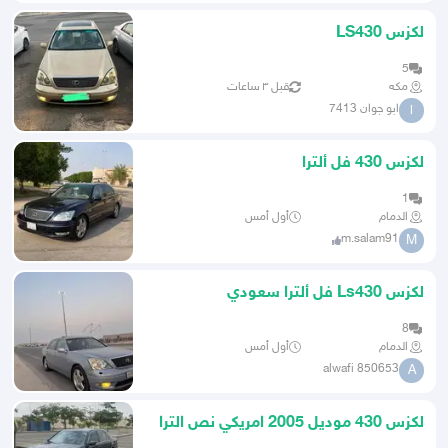
لكزس LS430
5
مكه
قبل ٣ ساعات
ابو جوان 7413
ا
لكزس 430 فل ألترا
1
الدمام
أول أمس
m.salam91
M
لكزس Ls430 فل ألترا سعودي
8
الدمام
أول أمس
alwafi 850653
A
لكزس 430 موديل 2005 امريكي نص الترا