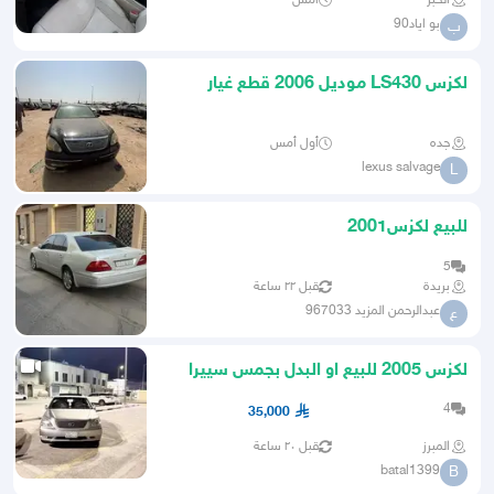
الخبر
أمس
بو اياد90
ب
لكزس LS430 موديل 2006 قطع غيار
جده
أول أمس
lexus salvage
L
للبيع لكزس2001
5
بريدة
قبل ٢٢ ساعة
عبدالرحمن المزيد 967033
ع
لكزس 2005 للبيع او البدل بجمس سييرا
4
35,000
المبرز
قبل ٢٠ ساعة
batal1399
B