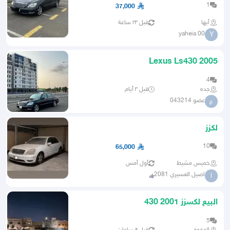
1
37,000
أبها
قبل ٢٣ ساعة
yaheia 00
Y
Lexus Ls430 2005
4
جده
قبل ٣ أيام
عضو 043214
ع
لكزز
10
65,000
خميس مشيط
أول أمس
اصيل العسيري 2081
ا
البيع لكسزز 2001 430
5