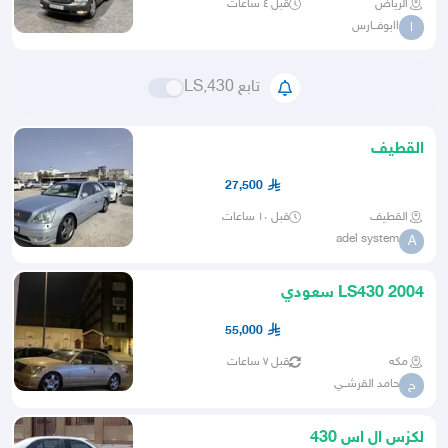
الرياض
قبل ٤ ساعات
اابوفــارس
ا
تابع LS,430
القطيف
27,500
القطيف
قبل ١٠ ساعات
adel system
A
LS430 2004 سعودي
55,000
مكه
قبل ٧ ساعات
حامد القرشــي
ح
لكزس ال اس 430