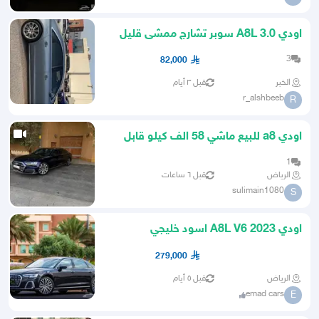
اودي A8L 3.0 سوبر تشارج ممشى قليل
مالك واحد
3
82,000
الخبر
قبل ٣ أيام
r_alshbeeb
R
اودي a8 للبيع ماشي 58 الف كيلو قابل
للزياده البسيطه
1
الرياض
قبل ٦ ساعات
sulimain1080
S
اودي A8L V6 2023 اسود خليجي
279,000
الرياض
قبل ٥ أيام
emad cars
E