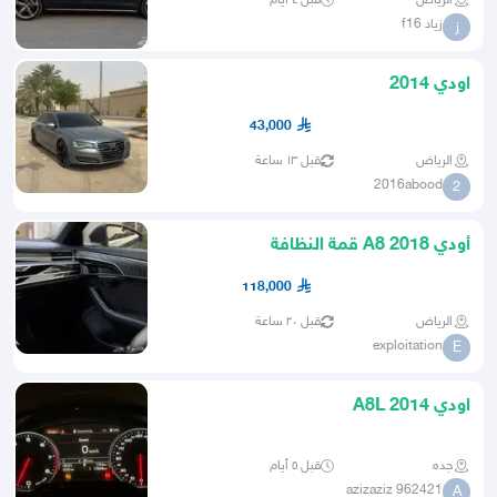
الرياض
قبل ٤ أيام
زياد f16
ز
اودي 2014
43,000
الرياض
قبل ١٣ ساعة
2016abood
2
أودي A8 2018 قمة النظافة
118,000
الرياض
قبل ٢٠ ساعة
exploitation
E
اودي A8L 2014
جده
قبل ٥ أيام
azizaziz 962421
A