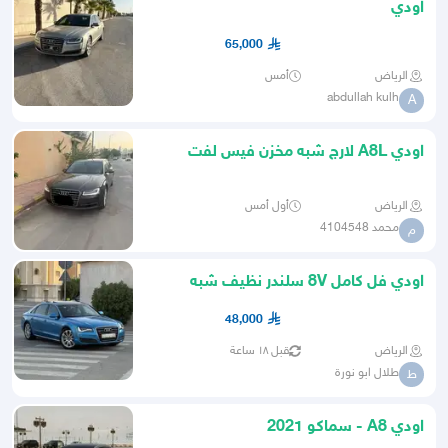
اودي
65,000
الرياض
أمس
abdullah kulh
A
اودي A8L لارج شبه مخزن فيس لفت
الرياض
أول أمس
محمد 4104548
م
اودي فل كامل 8V سلندر نظيف شبه
مخزن 2012
48,000
الرياض
قبل ١٨ ساعة
طلال ابو نورة
ط
اودي A8 - سماكو 2021