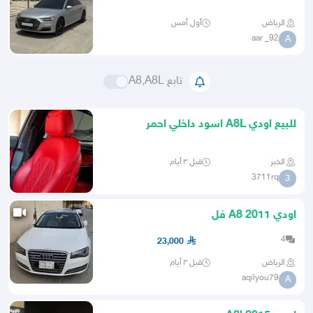
الرياض
أول أمس
aar _92
A
تابع A8,A8L
للبيع اودي A8L اسود داخلي احمر
الخبر
قبل ٣ أيام
3711rq
3
اودي A8 2011 فل
4
23,000
الرياض
قبل ٣ أيام
aqilyou79
A