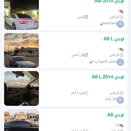
اودي A8l 2015
1
الرياض
أمس
saud aos
S
اودي A8 L
1
الرياض
أول أمس
عايض الشهراني٢١
ع
اودي 2014 A8 L
الرياض
قبل ٤ أيام
niiif_95
N
اودي A8
12