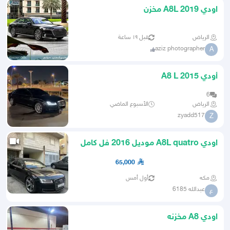
اودي A8L 2019 مخزن
الرياض
قبل ١٩ ساعة
aziz photographer
A
أودي A8 L 2015
6
الرياض
الأسبوع الماضي
zyadd517
Z
اودي A8L quatro موديل 2016 فل كامل
65,000
مكه
أول أمس
عبدالله 6185
ع
اودي A8 مخزنه