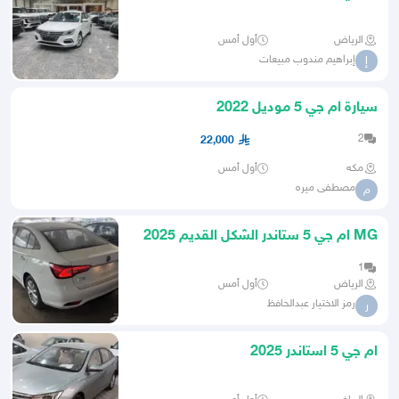
اسود فضي
الرياض
أول أمس
إبراهيم مندوب مبيعات
إ
سيارة ام جي 5 موديل 2022
2
22,000
مكه
أول أمس
مصطفى ميره
م
MG ام جي 5 ستاندر الشكل القديم 2025
1
الرياض
أول أمس
رمز الاختيار عبدالحافظ
ر
ام جي 5 استاندر 2025