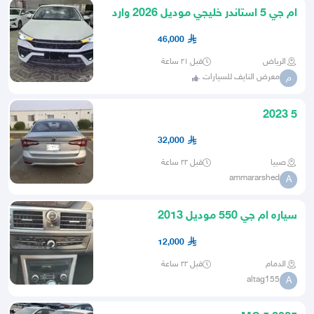
ام جي 5 استاندر خليجي موديل 2026 وارد
الكويت
46,000
الرياض
قبل ٢١ ساعة
معرض النايف للسيارات .
م
5 2023
32,000
صبيا
قبل ٢٢ ساعة
ammararshed
A
سياره ام جي 550 موديل 2013
12,000
الدمام
قبل ٢٢ ساعة
altag155
A