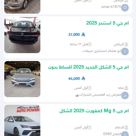
الرياض
أول أمس
omar b1975
O
ام جي 5 استندر 2025
37,000
الرياض
قبل ٢٢ ساعة
ابو هشام استشاري مبيعات
ا
ام جي 5 الشكل الجديد 2025 اقساط بدون
دفعه اولي مع عازل مجاني
45,500
مكه
أول أمس
معرض زيد العصيمي للسيارات
م
ام جى Mg 5 كمفورت 2025 الشكل
الجديد
الدمام
أول أمس
الملاح 0560
ا