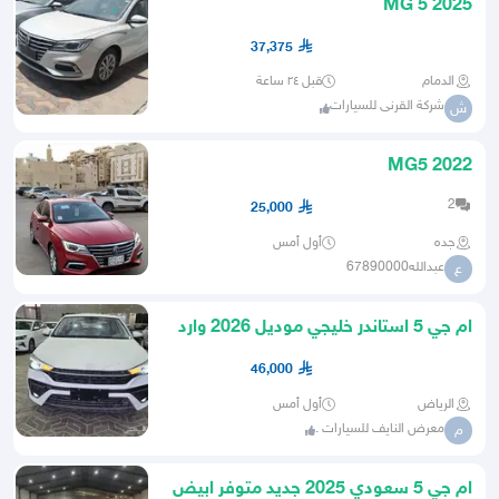
MG 5 2025
37,375
الدمام
قبل ٢٤ ساعة
شركة القرنى للسيارات
ش
MG5 2022
2
25,000
جده
أول أمس
عبدالله67890000
ع
ام جي 5 استاندر خليجي موديل 2026 وارد
الكويت
46,000
الرياض
أول أمس
معرض النايف للسيارات .
م
ام جي 5 سعودي 2025 جديد متوفر ابيض