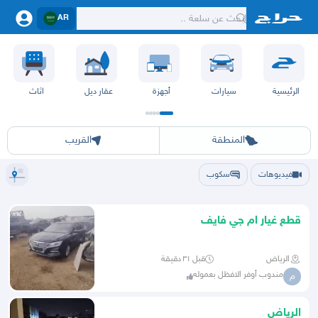
AR
الرئيسية
سيارات
أجهزة
عقار ديل
اثاث
الرياض
الشرقيه
جده
مكه
ينبع
حفر الباطن
المدينة
الطايف
تبوك
القصيم
حائل
أبها
عسير
الباحة
جي
المنطقة
القريب
فيديوهات
سكوب
قطع غيار ام جي فايف
الرياض
قبل ٣١ دقيقة
مندوب أوفر الافظل بعموله
م
الرياض