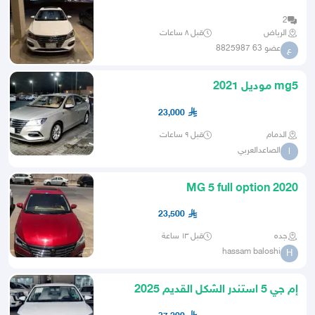
2
الرياض
قبل ٨ ساعات
عضو 63 8825987
ع
mg5 موديل 2021
23,000
الدمام
قبل ٩ ساعات
الصاعدالعربي
ا
MG 5 full option 2020
23,500
جده
قبل ١٣ ساعة
hassam baloshi
H
إم جي 5 استندر الشكل القديم 2025
(سعودي)