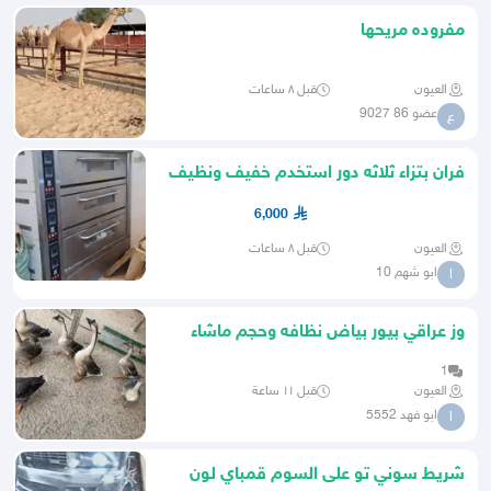
مفروده مريحها
العيون
قبل ٨ ساعات
عضو 86 9027
ع
فران بتزاء ثلاثه دور استخدم خفيف ونظيف
6,000
العيون
قبل ٨ ساعات
ابو شهم 10
ا
وز عراقي بيور بياض نظافه وحجم ماشاء
الله تبارك الرحمن
1
العيون
قبل ١١ ساعة
ابو فهد 5552
ا
شريط سوني تو على السوم قمباي لون