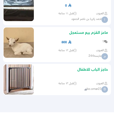
ازرق ما ادري اذا شقال ا
0
العيون
قبل ١١ ساعة
احمد زكريا بن ناصر الحمود
ا
ماعز القزم بيع مستعجل
1
800
العيون
قبل ١٢ ساعة
مايسه244
م
حاجز الباب للاطفال
العيون
قبل ١٣ ساعة
bo.omar23
B