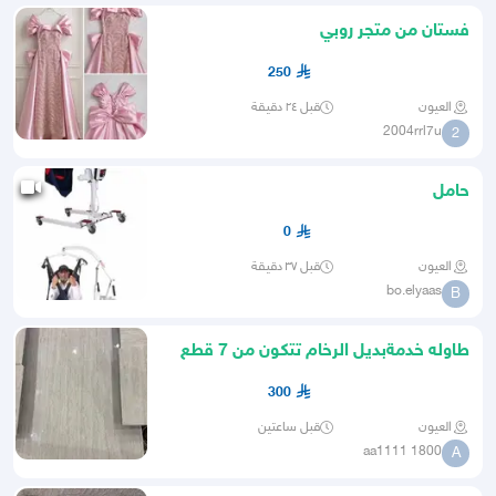
فستان من متجر روبي
250
العيون
قبل ٢٤ دقيقة
2004rrl7u
2
حامل
0
العيون
قبل ٣٧ دقيقة
bo.elyaas
B
طاوله خدمةبديل الرخام تتكون من 7 قطع
لون سكري
300
العيون
قبل ساعتين
aa1111 1800
A