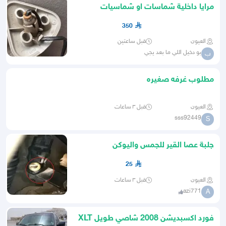
مرايا داخلية شماسات او شماسيات
350
العيون
قبل ساعتين
بو دخيل اللي ما بعد يجي
ب
مطلوب غرفه صغيره
العيون
قبل ٣ ساعات
sss92449
S
جلبة عصا القير للجمس واليوكن
25
العيون
قبل ٣ ساعات
azi771
A
فورد اكسبديشن 2008 شاصي طويل XLT