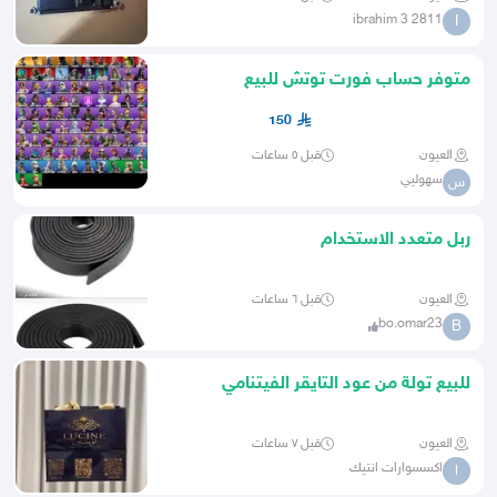
ibrahim 3 2811
I
متوفر حساب فورت توتش للبيع
150
العيون
قبل ٥ ساعات
سهوليي
س
ربل متعدد الاستخدام
العيون
قبل ٦ ساعات
bo.omar23
B
للبيع تولة من عود التايقر الفيتنامي
بسعر25 ريال شامل التوصيل
العيون
قبل ٧ ساعات
اكسسوارات انتيك
ا