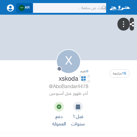
AR
X
0
تقييم
16
متابعة
xskoda
@AboBandar4478
آخر ظهور قبل أسبوعين
قبل ٦
دفع
سنوات
العمولة