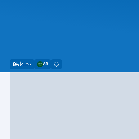
دخــــول
AR