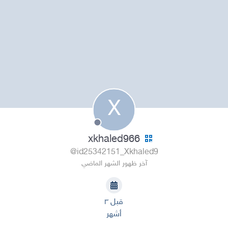
X
xkhaled966
@id25342151_Xkhaled9
آخر ظهور الشهر الماضي
قبل ٣
أشهر