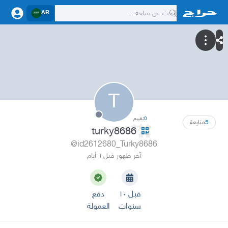
AR
T
0
تقييم
5
متابعة
turky8686
@id2612680_Turky8686
آخر ظهور قبل ٦ أيام
قبل ١٠
دفع
سنوات
العمولة