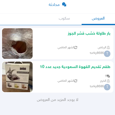
محادثة
العروض
سكوب
بار طاولة خشب قشر الجوز
الرياض
الشهر الماضي
turky8686
T
طقم تقديم القهوة السعودية جديد عدد 10
حبات
1
الخرج
الشهر الماضي
turky8686
T
لا يوجد المزيد من العروض