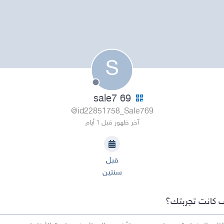
S
sale7 69
@id22851758_Sale769
آخر ظهور قبل ٦ أيام
قبل
سنتين
 كانت تجربتك؟