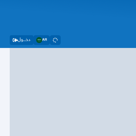
دخــــول
AR