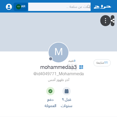
AR
M
0
تقييم
11
متابعة
mohammedaa3
@id4049771_Mohammeda
آخر ظهور أمس
قبل ٩
دفع
سنوات
العمولة