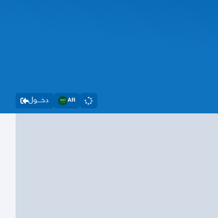
دخــــول
AR