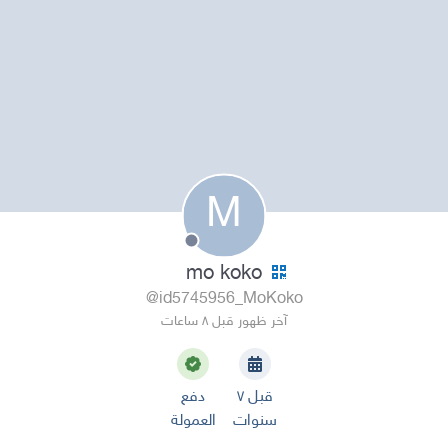
M
mo koko
@id5745956_MoKoko
آخر ظهور قبل ٨ ساعات
قبل ٧
دفع
سنوات
العمولة