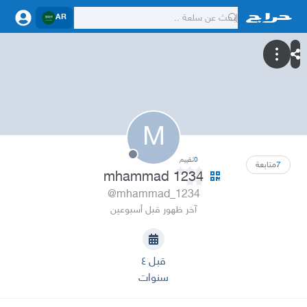
AR
M
0
تقييم
7
متابعة
mhammad 1234
@mhammad_1234
آخر ظهور قبل أسبوعين
قبل ٤
سنوات