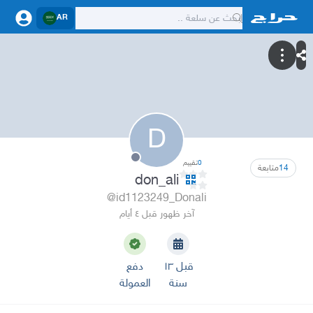
AR
D
0
تقييم
14
متابعة
don_ali
@id1123249_Donali
آخر ظهور قبل ٤ أيام
قبل ١٣
دفع
سنة
العمولة