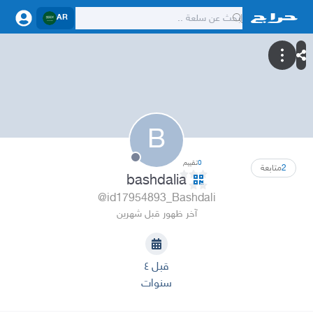
AR
B
0
تقييم
2
متابعة
bashdalia
@id17954893_Bashdali
آخر ظهور قبل شهرين
قبل ٤
سنوات