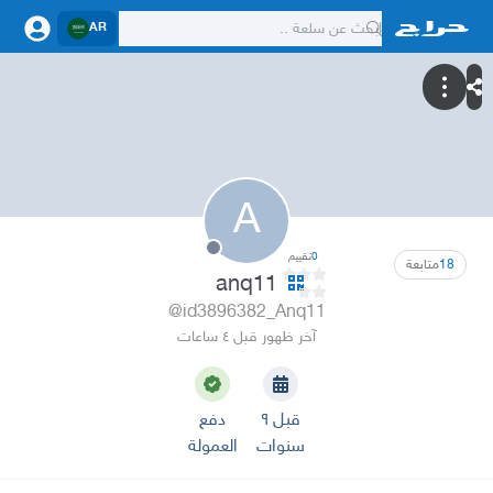
AR
A
0
تقييم
18
متابعة
anq11
@id3896382_Anq11
آخر ظهور قبل ٤ ساعات
قبل ٩
دفع
سنوات
العمولة