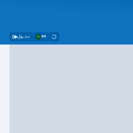
دخــــول
AR