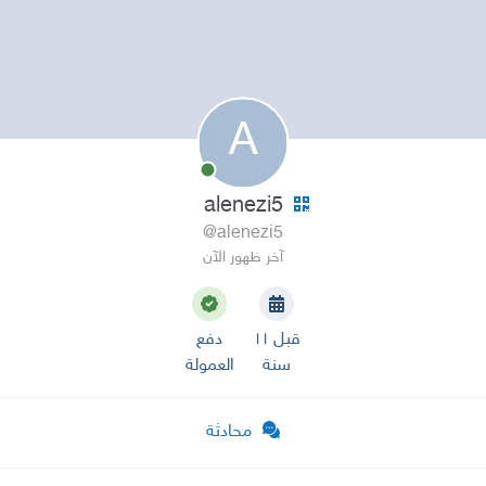
A
alenezi5
@alenezi5
آخر ظهور الآن
قبل ١١
دفع
سنة
العمولة
محادثة