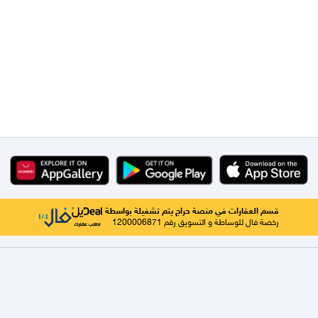
قسم العقارات في منصة حراج يتم تشغيلة بواسطة
رخصة فال للوساطة و التسويق رقم 1200006871