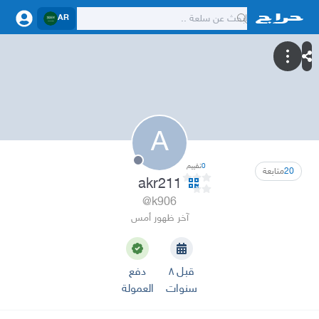
AR
A
0
تقييم
20
متابعة
akr211
@k906
آخر ظهور أمس
قبل ٨
دفع
سنوات
العمولة