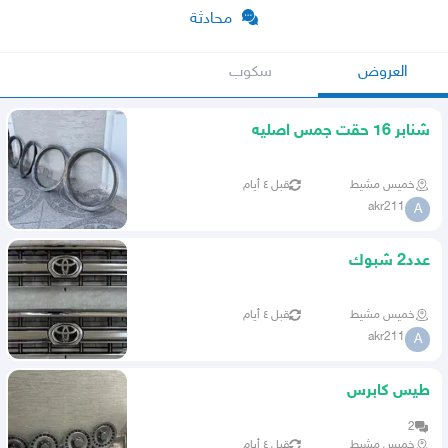
محادثة
العروض
سكوب
شنابر 16 حقت جمس اصليه
خميس مشيط
قبل ٤ أيام
akr211
A
عدد2 شبوك
خميس مشيط
قبل ٤ أيام
akr211
A
طيس كابرس
2
خميس مشيط
قبل ٤ أيام