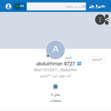
AR
A
0
تقييم
3
متابعة
abdulrhman 9727
@id17913911_Abdulrhm
آخر ظهور قبل ٣ أسابيع
قبل ٤
سنوات