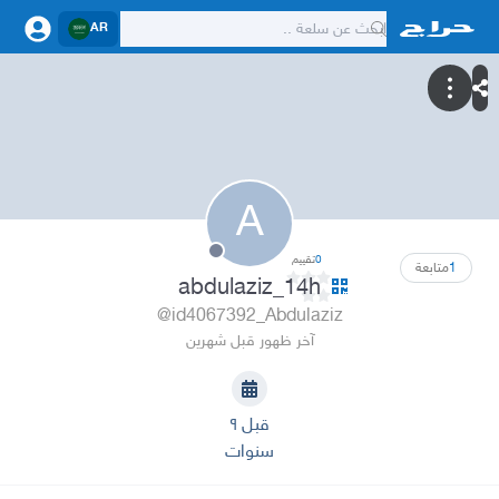
AR
A
0
تقييم
1
متابعة
abdulaziz_14h
@id4067392_Abdulaziz
آخر ظهور قبل شهرين
قبل ٩
سنوات