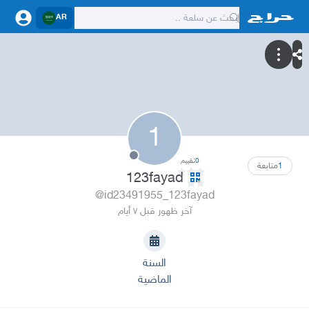
AR
1
0
تقييم
1
متابعة
123fayad
@id23491955_123fayad
آخر ظهور قبل ٧ أيام
السنة
الماضية