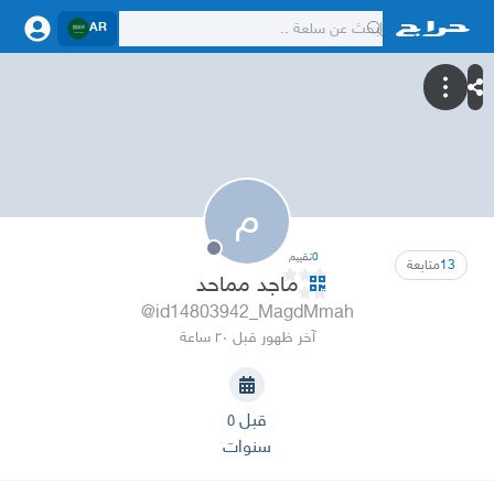
AR
م
0
تقييم
13
متابعة
ماجد مماحد
@id14803942_MagdMmah
آخر ظهور قبل ٢٠ ساعة
قبل ٥
سنوات