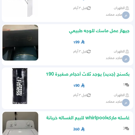
الظهران
قبل ٣ أيام
ماجد مماحد
م
جيهاز عمل ماسك للوجه طبيعي
199
الظهران
قبل ٣ أيام
ماجد مماحد
م
بكسنج (جديد) يوجد ثلاث أحجام صغيرة 190
وسط 200 كبير 230
1
190
الظهران
قبل ٣ أيام
ماجد مماحد
م
غاسله ماركهwhirlpool للبيع الغساله خربانة
فجأة طفت يمكن فيز
3
350