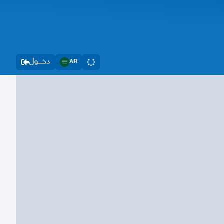
دخــــول
AR