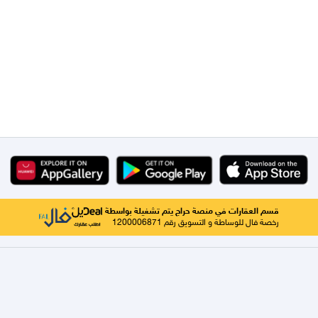
قسم العقارات في منصة حراج يتم تشغيلة بواسطة
رخصة فال للوساطة و التسويق رقم 1200006871