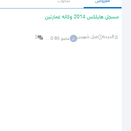
العروض
سكوب
مسجل هايلكس 2014 وكاله غمارتين
الحرجة
قبل شهرين
2
عضو 85 64920
ع