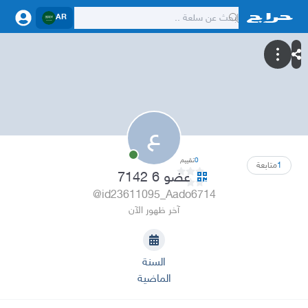
AR
ع
0
تقييم
1
متابعة
عضو 6 7142
@id23611095_Aado6714
آخر ظهور الآن
السنة
الماضية