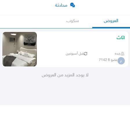
محادثة
العروض
سكوب
اثاث
جده
قبل أسبوعين
عضو 6 7142
ع
لا يوجد المزيد من العروض