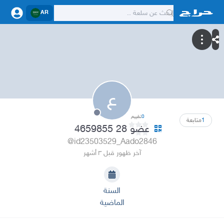
AR
ع
0
تقييم
1
متابعة
عضو 28 4659855
@id23503529_Aado2846
آخر ظهور قبل ٣ أشهر
السنة
الماضية