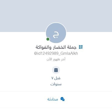
ج
جملة الخضار والفواكة
@id12492989_GmlaAlkh
آخر ظهور الآن
قبل ٧
سنوات
محادثة