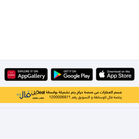
قسم العقارات في منصة حراج يتم تشغيلة بواسطة
رخصة فال للوساطة و التسويق رقم 1200006871