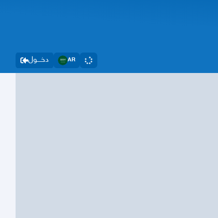
دخــــول
AR