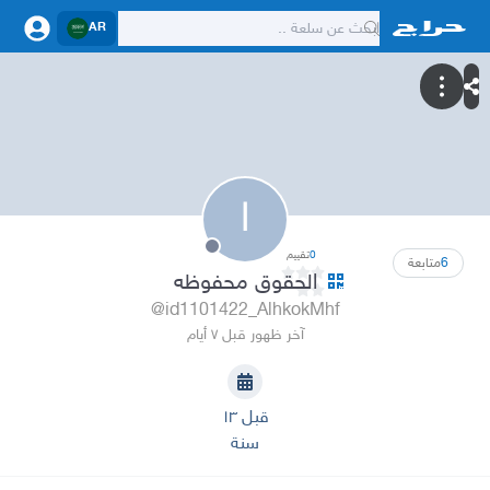
AR
ا
0
تقييم
6
متابعة
الحقوق محفوظه
@id1101422_AlhkokMhf
آخر ظهور قبل ٧ أيام
قبل ١٣
سنة