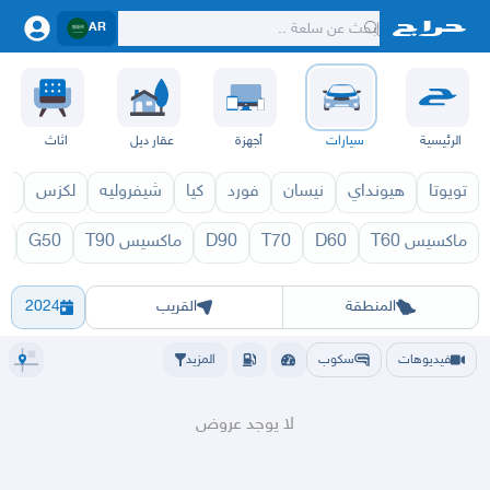
AR
الرئيسية
سيارات
أجهزة
عقار ديل
اثاث
تويوتا
هيونداي
نيسان
فورد
كيا
شيفروليه
لكزس
قط
ماكسيس T60
D60
T70
D90
ماكسيس T90
G50
0
971
V90 1970
الرياض
الشرقيه
جده
مكه
ينبع
حفر الباطن
المدينة
الطايف
تبوك
القصيم
حائل
أبها
عسير
الباحة
جي
المنطقة
القريب
2024
فيديوهات
سكوب
المزيد
لا يوجد عروض