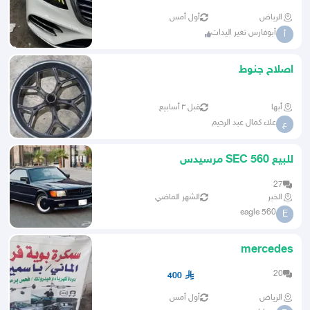
الرياض
أول أمس
أبوفارس تغير اليدات
أ
اصلاح جنوط
أبها
قبل ٣ أسابيع
علاء كمال عبد الرحيم
ع
للبيع SEC 560 مرسيدس
27
الخبر
الشهر الماضي
eagle 560
E
mercedes
20
400
الرياض
أول أمس