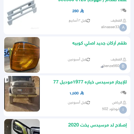
غطاء صدام ( الهوك) sec560 c126
1986-1991
1
280
القطيف
قبل ٣ أسابيع
alinasser33
A
طقم أركان جديد اصلي كوبيه
القطيف
قبل أسبوعين
benze560
B
للإيجار مرسيدس خياره 1977موديل 77
الون رصاصي قلابي سكس
4
1,500
الرياض
قبل أسبوعين
ابوخلود 502
ا
إصلاح لد مرسيدس يخت 2020