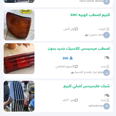
rana zawar abbas
R
للبيع اصطب كوبيه sec
تاروت
أول أمس
احمد حسين ع
ا
اصطب مرسيدس كلاسيك جديد بدون
كرتون
2
250
جده
الأسبوع الماضي
قطع غيار عامه و كلاسيك
ق
شبك مارسيدس اصلي للبيع
5
جده
قبل ٣ أيام
ashsalman
A