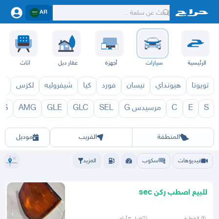
AR
الرئيسية
سيارات
أجهزة
عقار ديل
اثاث
تويوتا
هيونداي
نيسان
فورد
كيا
شيفروليه
لكزس
قط
S
E
C
مرسيدس G
SEL
GLC
GLE
AMG
LS
 1971
SEC 1970
الرياض
الشرقيه
جده
مكه
ينبع
حفر الباطن
المدينة
الطايف
تبوك
القصيم
حائل
أبها
عسير
الباحة
جي
المنطقة
القريب
موديل
فيديوهات
سكوب
المزيد
للبيع اصطب ركن sec