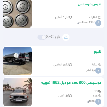
طيس مرسدس.
الطايف
قبل ٣ أسابيع
sultann1383
S
تابع SEC
للبيع
بيشة
الشهر الماضي
درع الحي
د
مرسيدس sec 500 موديل 1982 كوبيه
13
جده
أول أمس
tossi
T