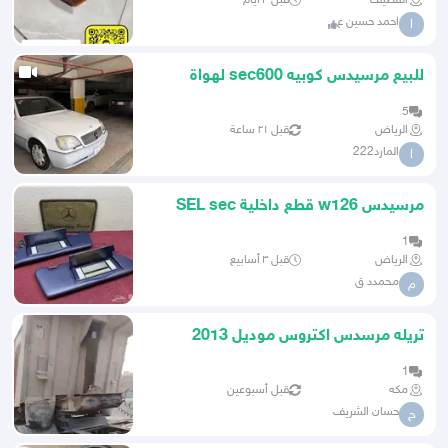
القطيف
قبل ٣ أيام
احمد حسين ع
ا
للبيع مرسيدس كوبيه sec600 لهواة
النوادر
5
الرياض
قبل ٢١ ساعة
المارد222
ا
مرسيدس w126 قطع داخلية SEL sec
560 1988
1
الرياض
قبل ٣ أسابيع
محمدد ق
م
تريله مرسدس اكتروس موديل 2013
1
مكه
قبل أسبوعين
حسان الشريف
ح