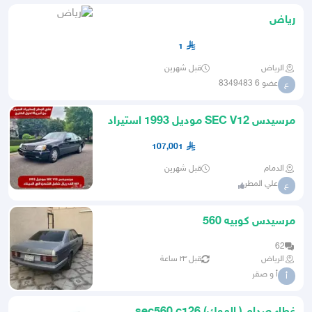
رياض
1
الرياض
قبل شهرين
عضو 6 8349483
ع
مرسيدس SEC V12 موديل 1993 استيراد
امريكا
107,001
الدمام
قبل شهرين
علي المطر
ع
مرسيدس كوبيه 560
62
الرياض
قبل ٢٣ ساعة
أ و صقر
أ