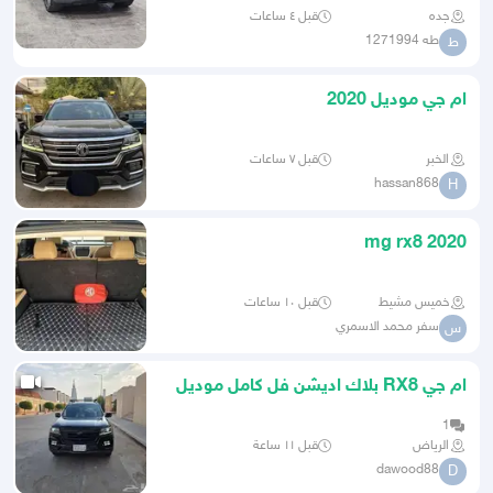
جده
قبل ٤ ساعات
طه 1271994
ط
ام جي موديل 2020
الخبر
قبل ٧ ساعات
hassan868
H
mg rx8 2020
خميس مشيط
قبل ١٠ ساعات
سفر محمد الاسمري
س
ام جي RX8 بلاك اديشن فل كامل موديل
2023
1
الرياض
قبل ١١ ساعة
dawood88
D