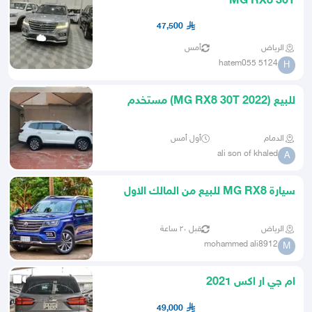
MG RX8 30T
47,500
الرياض
أمس
hatem055 5124
H
للبيع (MG RX8 30T 2022) مستخدم
شبه مخزن
الدمام
أول أمس
ali son of khaled
A
سيارة MG RX8 للبيع من المالك الاول
الرياض
قبل ٢٠ ساعة
mohammed ali8912
M
ام جي ار اكس 2021
49,000