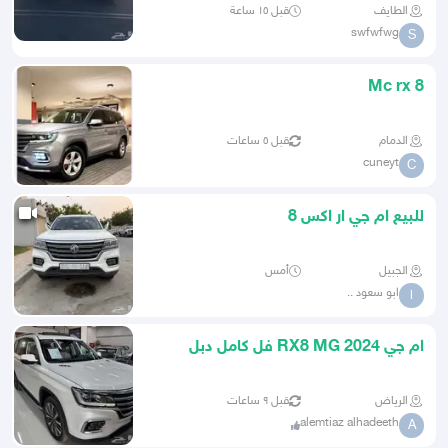
الطايف
قبل ١٥ ساعة
swfwfwg
S
Mc rx 8
الدمام
قبل ٥ ساعات
cuneyt
C
للبيع ام جي ار اكس 8
الجبيل
أمس
ابو سعود ..
ا
ام جي RX8 MG 2024 فل كامل دبل
الرياض
قبل ٩ ساعات
alemtiaz alhadeeth
A