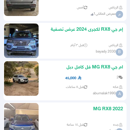
الرياض
أمس
معرض المالكي1
م
إم جي RX8 لكجرى 2024 عرض تصفية
الرياض
قبل ٣ أيام
bayady 2030
B
ام جي MG RX8 فل كامل دبل
2
45,000
مكه
قبل ٥ ساعات
abumalak1990
A
MG RX8 2022
جده
قبل ١٤ ساعة