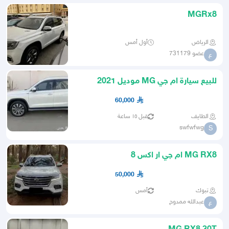
MGRx8
الرياض
أول أمس
عضو 731179
ع
للبيع سيارة ام جي MG موديل 2021
جديدة ماشية فقط 75 الف
60,000
الطايف
قبل ١٥ ساعة
swfwfwg
S
MG RX8 ام جي ار اكس 8
50,000
تبوك
أمس
عبدالله ممدوح
ع