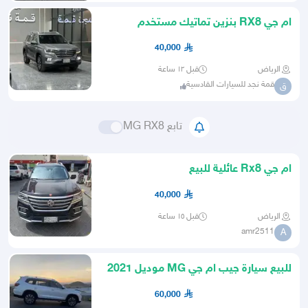
ام جي RX8 بنزين تماتيك مستخدم
ممشى 134 الف موديل 2021
40,000
الرياض
قبل ١٢ ساعة
قمة نجد للسيارات القادسية
ق
تابع MG RX8
ام جي Rx8 عائلية للبيع
40,000
الرياض
قبل ١٥ ساعة
amr2511
A
للبيع سيارة جيب ام جي MG موديل 2021
ماشي 75ب60الف
60,000