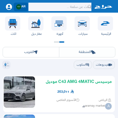
AR
الرئيسية
سيارات
أجهزة
عقار ديل
اثاث
الرياض
الشرقيه
جده
مكه
ينبع
حفر الباطن
المدينة
الطايف
تبوك
القصيم
حائل
أبها
عسير
الباحة
جي
المنطقة
القريب
فيديوهات
سكوب
مرسيدس C43 AMG 4MATIC موديل
2023
203,011
الرياض
الأسبوع الماضي
aramay market
A