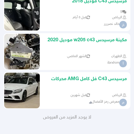
مرسيدس C43 موديل 2018
5
الرياض
قبل ٥ أيام
خالد نصرررر
خ
مكينة مرسيدس w205 c43 موديل 2020
الظهران
الشهر الماضي
ibrxhim
I
مرسيدس C43 فل كامل AMG محركات
وبدي وكاله (( تم البيع ))
الرياض
قبل شهرين
معرض رمز الأفضال
م
لا يوجد المزيد من العروض