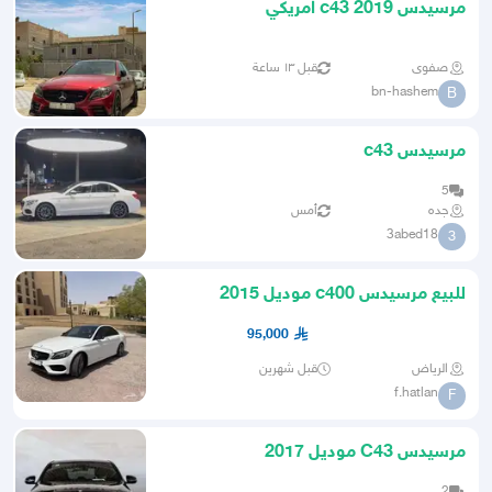
مرسيدس c43 2019 امريكي
صفوى
قبل ١٣ ساعة
bn-hashem
B
مرسيدس c43
5
جده
أمس
3abed18
3
للبيع مرسيدس c400 موديل 2015
مواصفات عالية
95,000
الرياض
قبل شهرين
f.hatlan
F
مرسيدس C43 موديل 2017