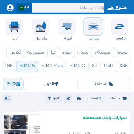
AR
الرئيسية
سيارات
أجهزة
عقار ديل
اثاث
تويوتا
هيونداي
نيسان
فورد
كيا
شيفروليه
لكزس
قط
40 SE
BJ40 S
BJ40 Plus
BJ40 C
X7
D50
X35
BJ40 S 1970
الرياض
الشرقيه
جده
مكه
ينبع
حفر الباطن
المدينة
الطايف
تبوك
القصيم
حائل
أبها
عسير
الباحة
جي
المنطقة
القريب
2022
فيديوهات
سكوب
المزيد
سيارات بايك مستعملة