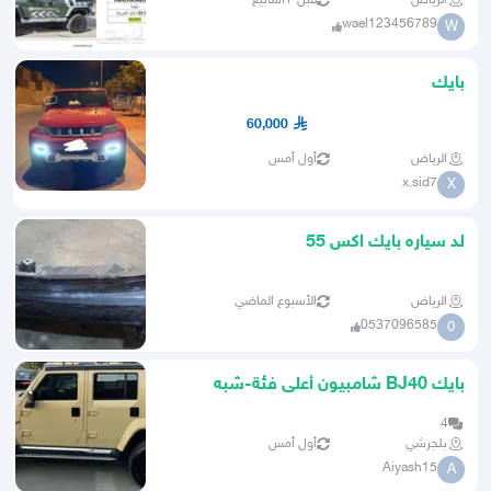
الرياض
قبل ٣ أسابيع
wael123456789
W
بايك
60,000
الرياض
أول أمس
x.sid7
X
لد سياره بايك اكس 55
الرياض
الأسبوع الماضي
0537096585
0
بايك BJ40 شامبيون أعلى فئة-شبه
جديد-وكالة
4
بلجرشي
أول أمس
Aiyash15
A