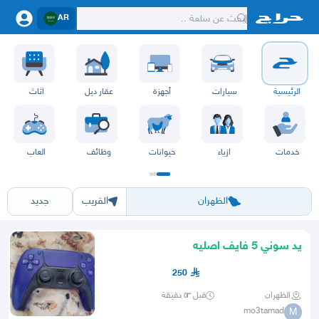
AR
الرئيسية
سيارات
أجهزة
عقار ديل
اثاث
خدمات
ازياء
حيوانات
وظائف
العاب
الرياض
الشرقيه
جده
مكه
ينبع
حفر الباطن
المدينة
الطايف
تبوك
القصيم
حائل
أبها
عسير
الباحة
جي
الظهران
القريب
جديد
يد سوني 5 فايف اصليه
250
الظهران
قبل ٥٣ دقيقة
mo3tamad
M