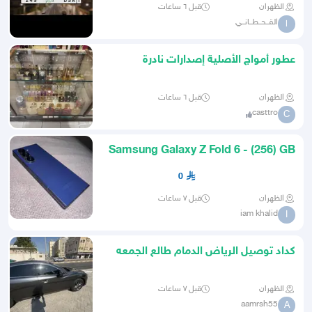
الظهران
قبل ٦ ساعات
القــحــطــانــي
ا
عطور أمواج الأصلية إصدارات نادرة
وحصرية
الظهران
قبل ٦ ساعات
casttro
C
Samsung Galaxy Z Fold 6 - (256) GB
0
الظهران
قبل ٧ ساعات
iam khalid
I
كداد توصيل الرياض الدمام طالع الجمعه
الظهران
قبل ٧ ساعات
aamrsh55
A