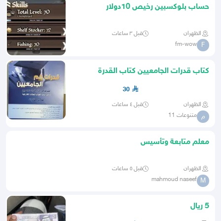
حساب بلوكسبين رخيص 10دولار
الظهران
قبل ٣ ساعات
fm-wow
F
كتاب قدرات الجامعيين كتاب القدرة
المعرفية
30
الظهران
قبل ٤ ساعات
متنوعات 11
م
معلم متابعة وتأسيس
الظهران
قبل ٥ ساعات
mahmoud naseef
M
5 ريال