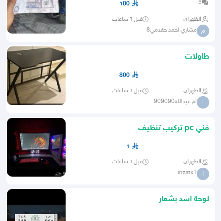
5
100
الظهران
قبل ٦ ساعات
مشاري احمد جغدمي8
م
طاولات
800
الظهران
قبل ٦ ساعات
ام عبدالله909090
ا
فني pc تركيب تنظيف
1
الظهران
قبل ٦ ساعات
inzatx1
I
لوحة اسد بشعار