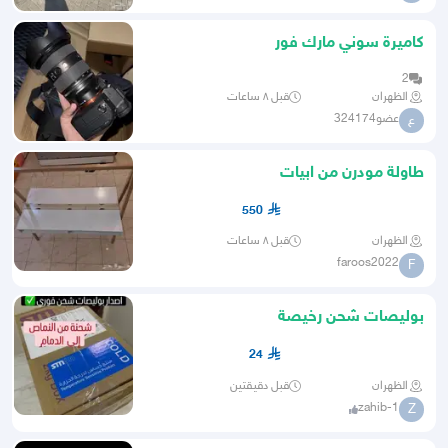
كاميرة سوني مارك فور
2
الظهران
قبل ٨ ساعات
عضو324174
ع
طاولة مودرن من ابيات
550
الظهران
قبل ٨ ساعات
faroos2022
F
بوليصات شحن رخيصة
24
الظهران
قبل دقيقتين
zahib-1
Z