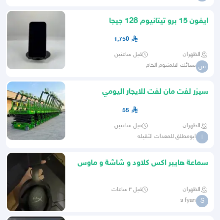
ايفون 15 برو تيتانيوم 128 جيجا
1,750
الظهران
قبل ساعتين
سبائك الالمنيوم الخام
س
سيزر لفت مان لفت للايجار اليومي
والشهري
55
الظهران
قبل ساعتين
ابومطلق للمعدات الثقيله
ا
سماعة هايبر اكس كلاود و شاشة و ماوس
الظهران
قبل ٣ ساعات
s fyan
S