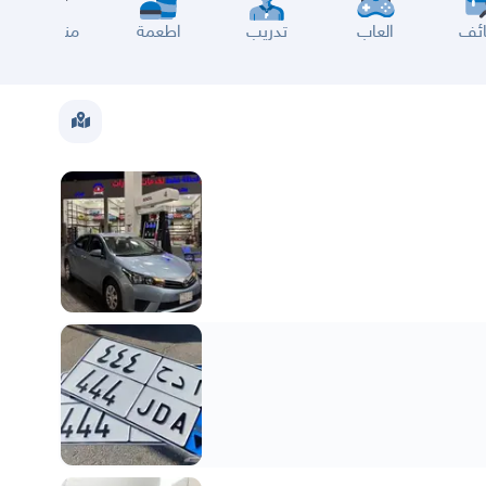
ئف
العاب
تدريب
اطعمة
مناسبات