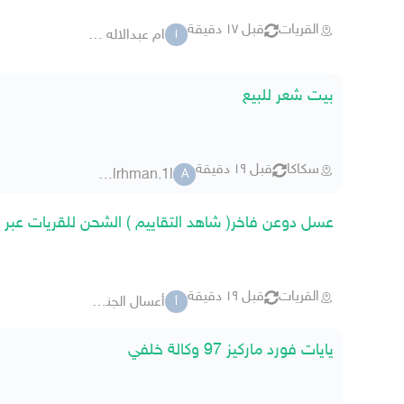
القريات
قبل ١٧ دقيقة
ام عبدالاله باتل
ا
بيت شعر للبيع
سكاكا
قبل ١٩ دقيقة
abdulrhman.1l
A
عسل دوعن فاخر( شاهد التقاييم ) الشحن للقريات عبر 
القريات
قبل ١٩ دقيقة
أعسال الجنوب
أ
يايات فورد ماركيز 97 وكالة خلفي