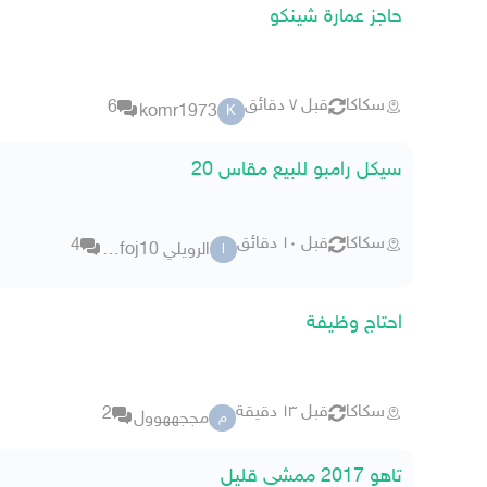
حاجز عمارة شينكو
سكاكا
قبل ٧ دقائق
6
komr1973
K
سيكل رامبو للبيع مقاس 20
سكاكا
قبل ١٠ دقائق
4
الرويلي 501ffoj10
ا
احتاج وظيفة
سكاكا
قبل ١٣ دقيقة
2
مججههوول
م
تاهو 2017 ممشى قليل