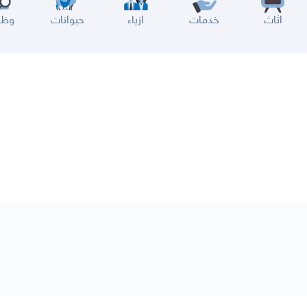
اثاث
خدمات
ازياء
حيوانات
وظا
سير
الباحة
جيزان
نجران
الجوف
القريات
دومة الجندل
سكاكا
عرعر
الكويت
الإمارات
البحرين