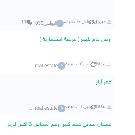
طبرجل
قبل ١٤ دقيقة
11
ابولمى1035
ا
ارض خام للبيع ( فرصة استثمارية )
سكاكا
قبل ١٥ دقيقة
alfahad real estate
A
حفر آبار
سكاكا
قبل ١٦ دقيقة
alfahad real estate
A
فستان نسائي حجم كبير .رقم المقاس 3 اكس لارج