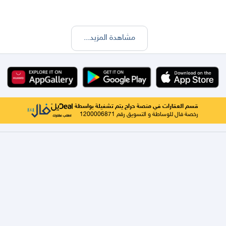
مشاهدة المزيد
...
قسم العقارات في منصة حراج يتم تشغيلة بواسطة
رخصة فال للوساطة و التسويق رقم 1200006871