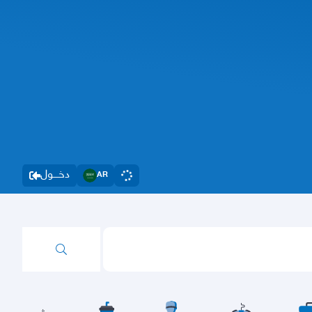
دخــــول
AR