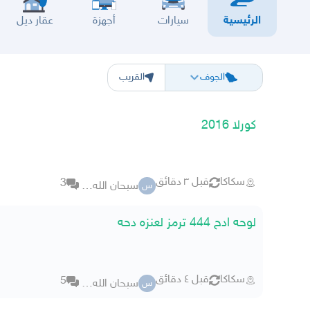
الرئيسية
سيارات
أجهزة
عقار ديل
الرياض
الشرقيه
جده
مكه
ينبع
حفر الباطن
المدينة
الطايف
تبوك
القصيم
حائل
أبها
ع
الجوف
القريب
كورلا 2016
سكاكا
قبل ٣ دقائق
3
سبحان الله73
س
لوحه ادح 444 ترمز لعنزه دحه
سكاكا
قبل ٤ دقائق
5
سبحان الله73
س