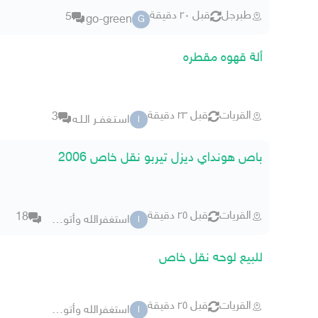
طبرجل
قبل ٢٠ دقيقة
5
go-green
G
ألة قهوه مقطره
القريات
قبل ٢٣ دقيقة
3
اسـتـغفــر الـلـه
ا
باص هونداي ديزل تيربو نقل خاص 2006
القريات
قبل ٢٥ دقيقة
18
استغفرالله وأتوب إليه 33م
ا
للبيع لوحه نقل خاص
القريات
قبل ٢٥ دقيقة
استغفرالله وأتوب إليه 33م
ا