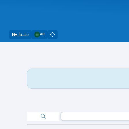
دخــــول
AR