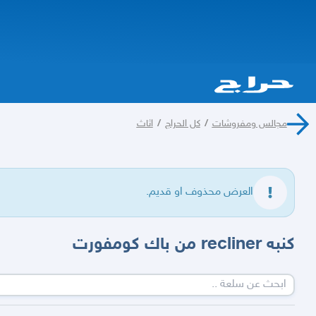
مجالس ومفروشات
/
كل الحراج
/
اثاث
العرض محذوف او قديم.
كنبه recliner من باك كومفورت