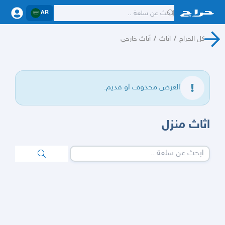
AR
كل الحراج
/
اثاث
/
أثاث خارجي
العرض محذوف او قديم.
اثاث منزل