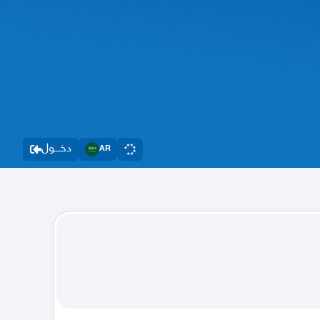
دخــــول
AR