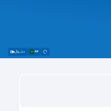
دخــــول
AR