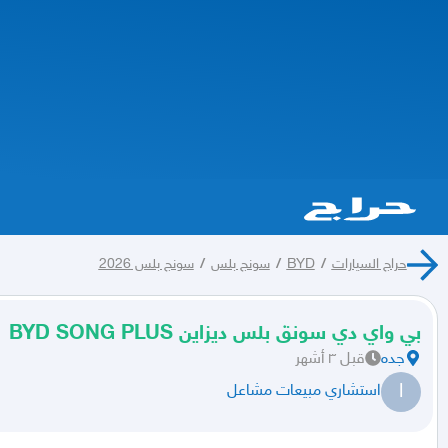
حراج السيارات
/
BYD
/
سونج بلس
/
سونج بلس 2026
بي واي دي سونق بلس ديزاين BYD SONG PLUS
جده
قبل ٣ أشهر
ا
استشاري مبيعات مشاعل