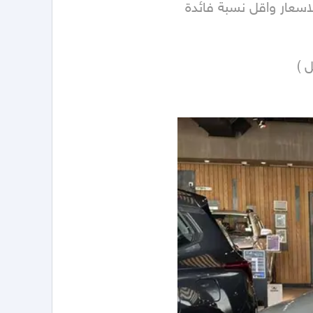
* امتلك سيارتك الان من شركتنا بنظام التأجير المنتهي بالتمليك بالتعاون مع جميع البنوك ومكاتب التمويل بأقل الاسعار واقل نسبة فائدة 