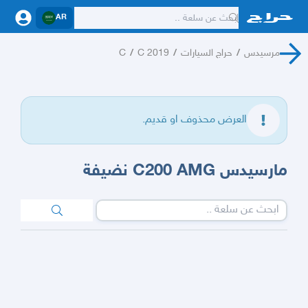
AR
مرسيدس
/
حراج السيارات
/
C 2019
/
C
العرض محذوف او قديم.
مارسيدس C200 AMG نضيفة