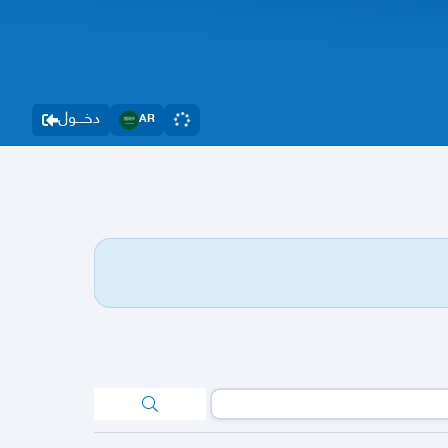
دخــــول
AR