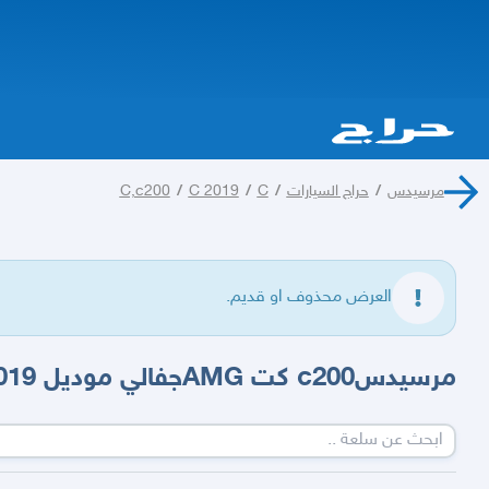
مرسيدس
/
حراج السيارات
/
C
/
C 2019
/
C,c200
العرض محذوف او قديم.
مرسيدسc200 كت AMGجفالي موديل 2019 نظيفه