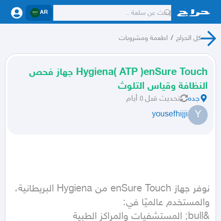
AR
كل الحراج
/
اطعمة ومشروبات
Hygiena( ATP )enSure Touch جهاز فحص
النظافة وقياس التلوث
جده
تحديث
قبل ٥ أيام
Y
yousefhijji
نوفر جهاز enSure Touch من Hygiena البريطانية، 