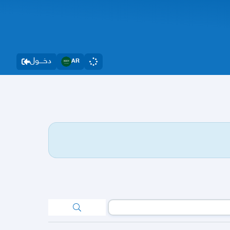
دخــــول
AR