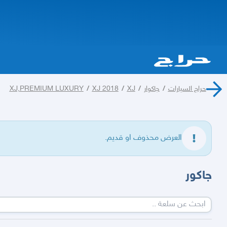
حراج السيارات
/
جاكوار
/
XJ
/
XJ 2018
/
XJ,PREMIUM LUXURY
العرض محذوف او قديم.
جاكور