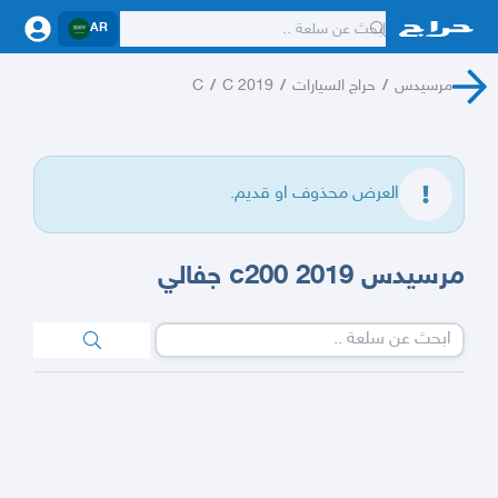
AR
مرسيدس
/
حراج السيارات
/
C 2019
/
C
العرض محذوف او قديم.
مرسيدس c200 2019 جفالي